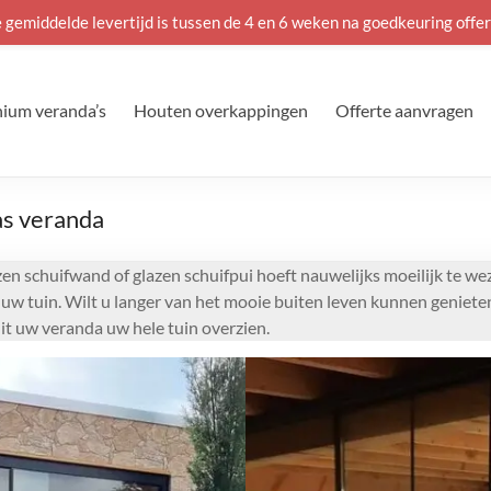
 gemiddelde levertijd is tussen de 4 en 6 weken na goedkeuring offer
ium veranda’s
Houten overkappingen
Offerte aanvragen
as veranda
azen schuifwand of glazen schuifpui hoeft nauwelijks moeilijk te 
n uw tuin. Wilt u langer van het mooie buiten leven kunnen geniete
it uw veranda uw hele tuin overzien.