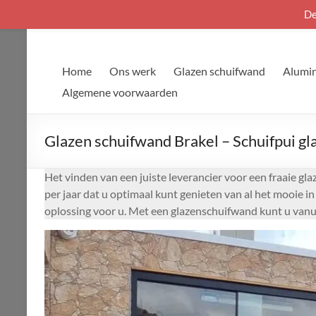
De
Ga
naar
de
Home
Ons werk
Glazen schuifwand
Alumin
inhoud
Algemene voorwaarden
Glazen schuifwand Brakel – Schuifpui gl
Het vinden van een juiste leverancier voor een fraaie gl
per jaar dat u optimaal kunt genieten van al het mooie i
oplossing voor u. Met een glazenschuifwand kunt u vanu