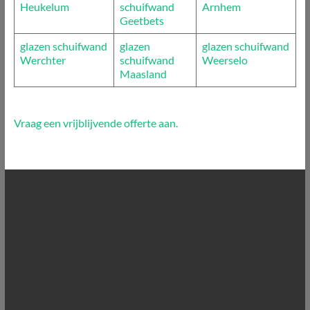
Heukelum
schuifwand
Arnhem
Geetbets
glazen schuifwand
glazen
glazen schuifwand
Werchter
schuifwand
Weerselo
Maasland
Vraag een vrijblijvende offerte aan.