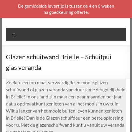
De gemiddelde levertijd is tussen de 4 en 6 weken
na goedkeuring offerte.
Ga
naar
de
Menu
inhoud
Glazen schuifwand Brielle – Schuifpui
glas veranda
Zoekt u een op maat vervaardigde en mooie glazen
schuifwand of glazen veranda van duurzame deugdelijkheid
in Brielle? In ons land zijn maar een paar maanden per jaar
dat u optimaal kunt genieten van al het moois in uw tuin.
Wilt u langer van het mooie buiten leven kunnen genieten
in Brielle? Dan is de Glazen schuifdeur een beste oplossing
voor u. Met de glazenschuifwand kunt u vanuit uw veranda
uw gehele tuin overzien.