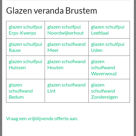
Glazen veranda Brustem
glazen schuifpui
glazen schuifpui
glazen schuifpui
Erps-Kwerps
Noordwijkerhout
Leefdaal
glazen schuifpui
glazen schuifwand
glazen schuifpui
Rauw
Meer
Uden
glazen schuifpui
glazen schuifwand
glazen
Huissen
Houten
schuifwand
Waverwoud
glazen
glazen schuifwand
glazen
schuifwand
Lint
schuifwand
Bedum
Zondereigen
Vraag een vrijblijvende offerte aan.