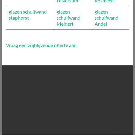
Hilversum
Rosmeer
glazen schuifwand
glazen
glazen
staphorst
schuifwand
schuifwand
Meldert
Andel
Vraag een vrijblijvende offerte aan.