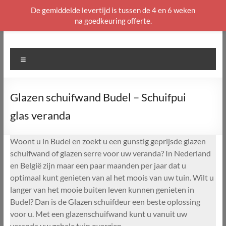
De gemiddelde levertijd is tussen de 4 en 6 weken
na goedkeuring offerte.
Ga
naar
de
Menu
inhoud
Glazen schuifwand Budel – Schuifpui
glas veranda
Woont u in Budel en zoekt u een gunstig geprijsde glazen
schuifwand of glazen serre voor uw veranda? In Nederland
en België zijn maar een paar maanden per jaar dat u
optimaal kunt genieten van al het moois van uw tuin. Wilt u
langer van het mooie buiten leven kunnen genieten in
Budel? Dan is de Glazen schuifdeur een beste oplossing
voor u. Met een glazenschuifwand kunt u vanuit uw
veranda uw gehele tuin overzien.