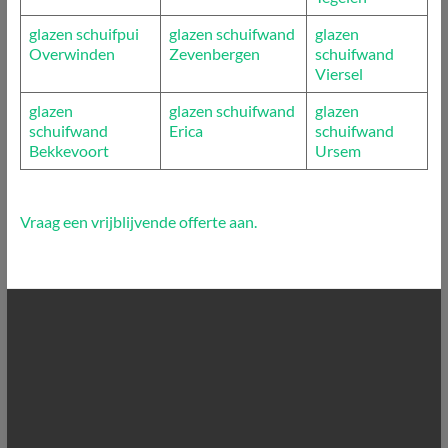
glazen schuifpui
glazen schuifwand
glazen
Overwinden
Zevenbergen
schuifwand
Viersel
glazen
glazen schuifwand
glazen
schuifwand
Erica
schuifwand
Bekkevoort
Ursem
Vraag een vrijblijvende offerte aan.