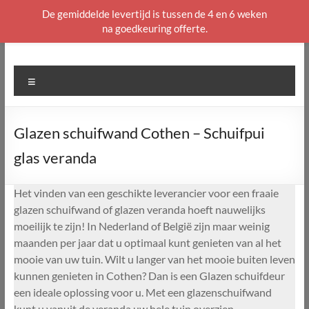
De gemiddelde levertijd is tussen de 4 en 6 weken
na goedkeuring offerte.
Ga
naar
de
Menu
inhoud
Glazen schuifwand Cothen – Schuifpui
glas veranda
Het vinden van een geschikte leverancier voor een fraaie
glazen schuifwand of glazen veranda hoeft nauwelijks
moeilijk te zijn! In Nederland of België zijn maar weinig
maanden per jaar dat u optimaal kunt genieten van al het
mooie van uw tuin. Wilt u langer van het mooie buiten leven
kunnen genieten in Cothen? Dan is een Glazen schuifdeur
een ideale oplossing voor u. Met een glazenschuifwand
kunt u vanuit de veranda uw hele tuin overzien.