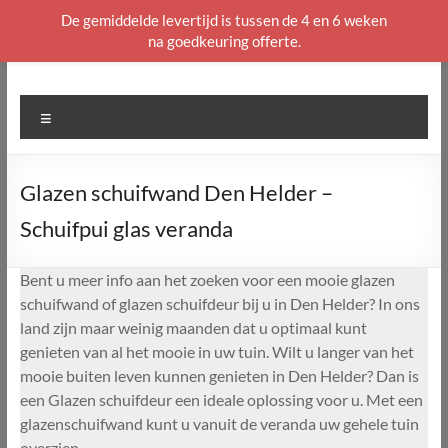
De gemiddelde levertijd is tussen de 4 en 6 weken
na goedkeuring offerte.
Ga
naar
de
Menu
inhoud
Glazen schuifwand Den Helder –
Schuifpui glas veranda
Bent u meer info aan het zoeken voor een mooie glazen
schuifwand of glazen schuifdeur bij u in Den Helder? In ons
land zijn maar weinig maanden dat u optimaal kunt
genieten van al het mooie in uw tuin. Wilt u langer van het
mooie buiten leven kunnen genieten in Den Helder? Dan is
een Glazen schuifdeur een ideale oplossing voor u. Met een
glazenschuifwand kunt u vanuit de veranda uw gehele tuin
overzien.