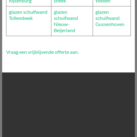
Rijsenburg
sneek
Wellen
glazen schuifwand
glazen
glazen
Tollembeek
schuifwand
schuifwand
Nieuw-
Gussenhoven
Beijerland
Vraag een vrijblijvende offerte aan.