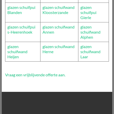
glazen schuifpui
glazen schuifwand
glazen
Blanden
Kloosterzande
schuifpui
Gierle
glazen schuifpui
glazen schuifwand
glazen
s-Heerenhoek
Annen
schuifwand
Alphen
glazen
glazen schuifwand
glazen
schuifwand
Herne
schuifwand
Heijen
Laar
Vraag een vrijblijvende offerte aan.