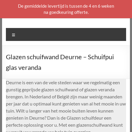
De gemiddelde levertijd is tussen de 4 en 6 weken
na goedkeuring offerte.
Ga
naar
de
Menu
inhoud
Glazen schuifwand Deurne – Schuifpui
glas veranda
Deurne is een van de vele steden waar we regelmatig een
gunstig geprijsde glazen schuifwand of glazen veranda
brengen. In Nederland of België zijn maar weinig maanden
per jaar dat u optimaal kunt genieten van al het mooie in uw
tuin. Wilt u langer van het mooie buiten leven kunnen
genieten in Deurne? Dan is de Glazen schuifdeur een
perfecte oplossing voor u. Met een glazenschuifwand kunt
u vanuit uw veranda uw hele tuin overzien.