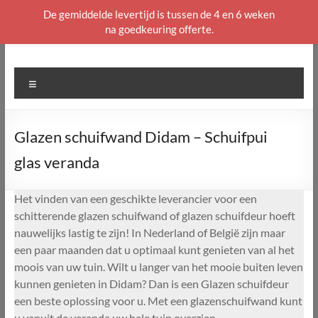
De gemiddelde levertijd is tussen de 4 en 6 weken
na goedkeuring offerte.
Ga
naar
de
Menu
inhoud
Glazen schuifwand Didam – Schuifpui
glas veranda
Het vinden van een geschikte leverancier voor een
schitterende glazen schuifwand of glazen schuifdeur hoeft
nauwelijks lastig te zijn! In Nederland of België zijn maar
een paar maanden dat u optimaal kunt genieten van al het
moois van uw tuin. Wilt u langer van het mooie buiten leven
kunnen genieten in Didam? Dan is een Glazen schuifdeur
een beste oplossing voor u. Met een glazenschuifwand kunt
u vanuit de veranda uw hele tuin overzien.