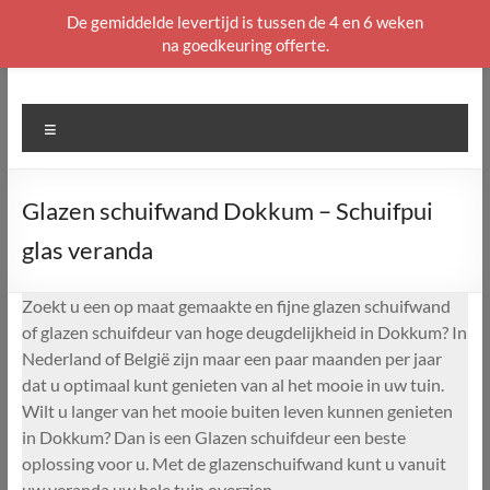
De gemiddelde levertijd is tussen de 4 en 6 weken
na goedkeuring offerte.
Ga
naar
de
Menu
inhoud
Glazen schuifwand Dokkum – Schuifpui
glas veranda
Zoekt u een op maat gemaakte en fijne glazen schuifwand
of glazen schuifdeur van hoge deugdelijkheid in Dokkum? In
Nederland of België zijn maar een paar maanden per jaar
dat u optimaal kunt genieten van al het mooie in uw tuin.
Wilt u langer van het mooie buiten leven kunnen genieten
in Dokkum? Dan is een Glazen schuifdeur een beste
oplossing voor u. Met de glazenschuifwand kunt u vanuit
uw veranda uw hele tuin overzien.