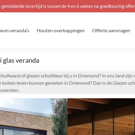
 gemiddelde levertijd is tussen de 4 en 6 weken na goedkeuring offer
ium veranda’s
Houten overkappingen
Offerte aanvragen
 glas veranda
schuifwand of glazen schuifdeur bij u in Driemond? In ons land zi
ie buiten leven kunnen genieten in Driemond? Dan is de Glazen sch
overzien.