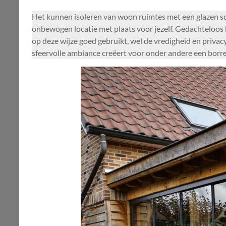
Het kunnen isoleren van woon ruimtes met een glazen sc
onbewogen locatie met plaats voor jezelf. Gedachteloos 
op deze wijze goed gebruikt, wel de vredigheid en privac
sfeervolle ambiance creëert voor onder andere een borrel