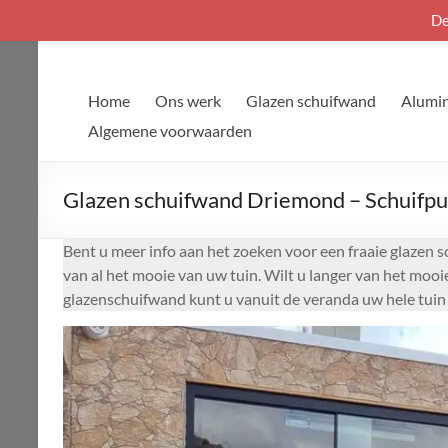
De
Ga
naar
de
Home
Ons werk
Glazen schuifwand
Alumin
inhoud
Algemene voorwaarden
Glazen schuifwand Driemond – Schuifpui
Bent u meer info aan het zoeken voor een fraaie glazen 
van al het mooie van uw tuin. Wilt u langer van het moo
glazenschuifwand kunt u vanuit de veranda uw hele tuin 