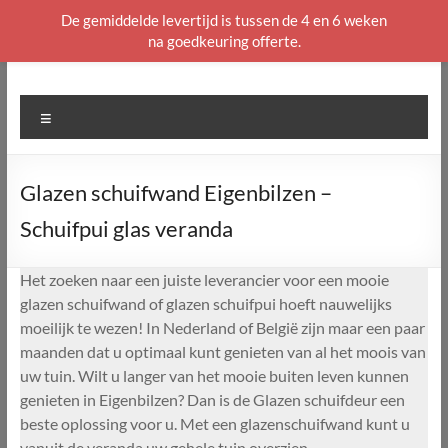
De gemiddelde levertijd is tussen de 4 en 6 weken
na goedkeuring offerte.
Ga
naar
de
Menu
inhoud
Glazen schuifwand Eigenbilzen –
Schuifpui glas veranda
Het zoeken naar een juiste leverancier voor een mooie
glazen schuifwand of glazen schuifpui hoeft nauwelijks
moeilijk te wezen! In Nederland of België zijn maar een paar
maanden dat u optimaal kunt genieten van al het moois van
uw tuin. Wilt u langer van het mooie buiten leven kunnen
genieten in Eigenbilzen? Dan is de Glazen schuifdeur een
beste oplossing voor u. Met een glazenschuifwand kunt u
vanuit de veranda uw gehele tuin overzien.