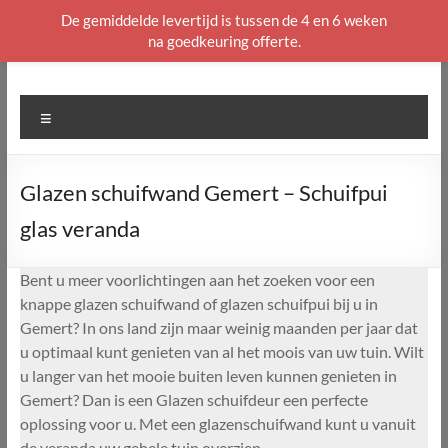
De gemiddelde levertijd is tussen de 4 en 6 weken
na goedkeuring offerte.
Ga
naar
de
Menu
inhoud
Glazen schuifwand Gemert – Schuifpui
glas veranda
Bent u meer voorlichtingen aan het zoeken voor een
knappe glazen schuifwand of glazen schuifpui bij u in
Gemert? In ons land zijn maar weinig maanden per jaar dat
u optimaal kunt genieten van al het moois van uw tuin. Wilt
u langer van het mooie buiten leven kunnen genieten in
Gemert? Dan is een Glazen schuifdeur een perfecte
oplossing voor u. Met een glazenschuifwand kunt u vanuit
de veranda uw gehele tuin overzien.