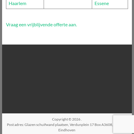
Haarlem
Essene
Vraag een vrijblijvende offerte aan.
Copyright © 2026
.
Post adres: Glazen schuifwand plaatsen, Verdunplein 17 Box A3608, 5627SZ,
Eindhoven