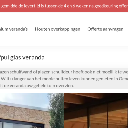
 gemiddelde levertijd is tussen de 4 en 6 weken na goedkeuring offer
ium veranda’s
Houten overkappingen
Offerte aanvragen
pui glas veranda
lazen schuifwand of glazen schuifdeur hoeft ook niet moeilijk te 
n. Wilt u langer van het mooie buiten leven kunnen genieten in Ge
t de veranda uw gehele tuin overzien.