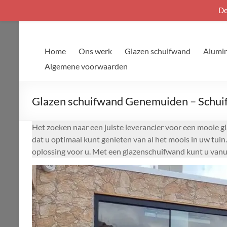
De
Ga
naar
de
Home
Ons werk
Glazen schuifwand
Alumin
inhoud
Algemene voorwaarden
Glazen schuifwand Genemuiden – Schuif
Het zoeken naar een juiste leverancier voor een mooie g
dat u optimaal kunt genieten van al het moois in uw tui
oplossing voor u. Met een glazenschuifwand kunt u vanui