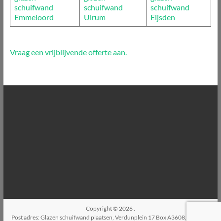
schuifwand
schuifwand
schuifwand
Emmeloord
Ulrum
Eijsden
Vraag een vrijblijvende offerte aan.
Copyright © 2026
.
Post adres: Glazen schuifwand plaatsen, Verdunplein 17 Box A3608, 5627SZ,