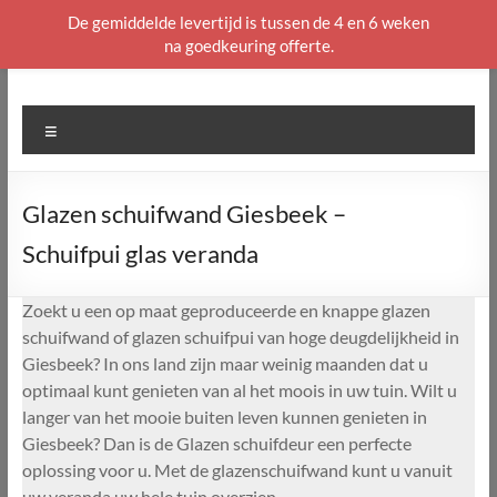
De gemiddelde levertijd is tussen de 4 en 6 weken
na goedkeuring offerte.
Ga
naar
de
Menu
inhoud
Glazen schuifwand Giesbeek –
Schuifpui glas veranda
Zoekt u een op maat geproduceerde en knappe glazen
schuifwand of glazen schuifpui van hoge deugdelijkheid in
Giesbeek? In ons land zijn maar weinig maanden dat u
optimaal kunt genieten van al het moois in uw tuin. Wilt u
langer van het mooie buiten leven kunnen genieten in
Giesbeek? Dan is de Glazen schuifdeur een perfecte
oplossing voor u. Met de glazenschuifwand kunt u vanuit
uw veranda uw hele tuin overzien.