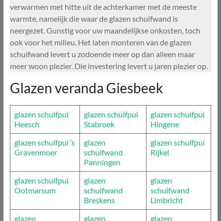
verwarmen met hitte uit de achterkamer met de meeste
warmte, namelijk die waar de glazen schuifwand is
neergezet. Gunstig voor uw maandelijkse onkosten, toch
ook voor het milieu. Het laten monteren van de glazen
schuifwand levert u zodoende meer op dan alleen maar
meer woon plezier. Die investering levert u jaren plezier op.
Glazen veranda Giesbeek
glazen schuifpui
glazen schuifpui
glazen schuifpui
Heesch
Stabroek
Hingene
glazen schuifpui ’s
glazen
glazen schuifpui
Gravenmoer
schuifwand
Rijkel
Panningen
glazen schuifpui
glazen
glazen
Ootmarsum
schuifwand
schuifwand
Breskens
Limbricht
glazen
glazen
glazen