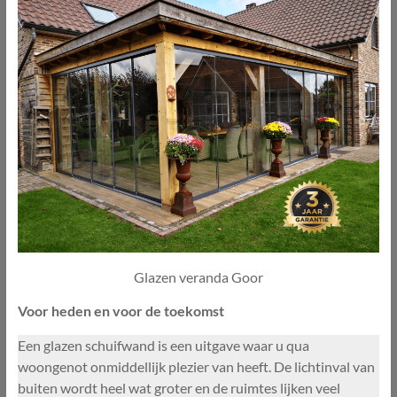
Glazen veranda Goor
Voor heden en voor de toekomst
Een glazen schuifwand is een uitgave waar u qua
woongenot onmiddellijk plezier van heeft. De lichtinval van
buiten wordt heel wat groter en de ruimtes lijken veel