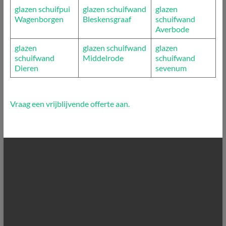
glazen schuifpui
glazen schuifwand
glazen
Wagenborgen
Bleskensgraaf
schuifwand
Averbode
glazen
glazen schuifwand
glazen
schuifwand
Middelrode
schuifwand
Dieren
sevenum
Vraag een vrijblijvende offerte aan.