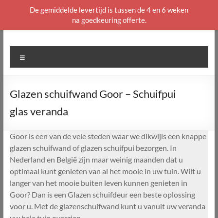
De gemiddelde levertijd is tussen de 4 en 6 weken
na goedkeuring offerte.
Ga
naar
de
Menu
inhoud
Glazen schuifwand Goor – Schuifpui
glas veranda
Goor is een van de vele steden waar we dikwijls een knappe
glazen schuifwand of glazen schuifpui bezorgen. In
Nederland en België zijn maar weinig maanden dat u
optimaal kunt genieten van al het mooie in uw tuin. Wilt u
langer van het mooie buiten leven kunnen genieten in
Goor? Dan is een Glazen schuifdeur een beste oplossing
voor u. Met de glazenschuifwand kunt u vanuit uw veranda
uw hele tuin overzien.