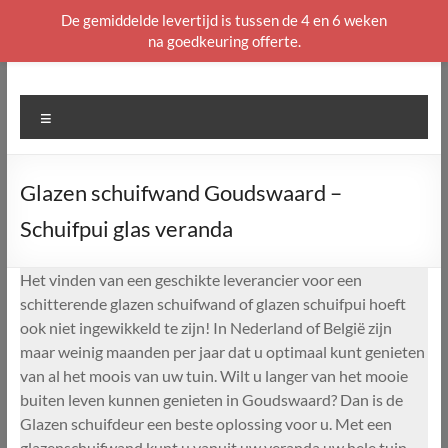
De gemiddelde levertijd is tussen de 4 en 6 weken
na goedkeuring offerte.
Ga
naar
de
Menu
inhoud
Glazen schuifwand Goudswaard –
Schuifpui glas veranda
Het vinden van een geschikte leverancier voor een
schitterende glazen schuifwand of glazen schuifpui hoeft
ook niet ingewikkeld te zijn! In Nederland of België zijn
maar weinig maanden per jaar dat u optimaal kunt genieten
van al het moois van uw tuin. Wilt u langer van het mooie
buiten leven kunnen genieten in Goudswaard? Dan is de
Glazen schuifdeur een beste oplossing voor u. Met een
glazenschuifwand kunt u vanuit uw veranda uw hele tuin