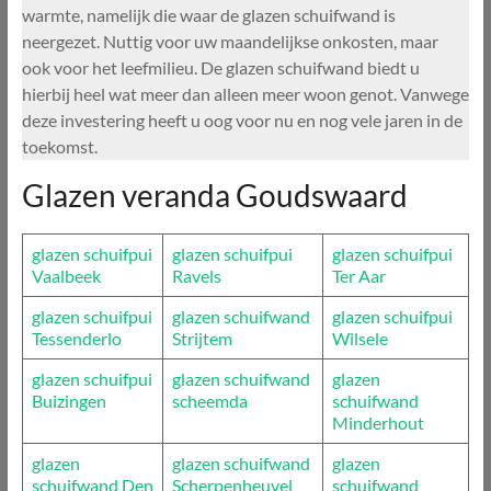
warmte, namelijk die waar de glazen schuifwand is
neergezet. Nuttig voor uw maandelijkse onkosten, maar
ook voor het leefmilieu. De glazen schuifwand biedt u
hierbij heel wat meer dan alleen meer woon genot. Vanwege
deze investering heeft u oog voor nu en nog vele jaren in de
toekomst.
Glazen veranda Goudswaard
glazen schuifpui
glazen schuifpui
glazen schuifpui
Vaalbeek
Ravels
Ter Aar
glazen schuifpui
glazen schuifwand
glazen schuifpui
Tessenderlo
Strijtem
Wilsele
glazen schuifpui
glazen schuifwand
glazen
Buizingen
scheemda
schuifwand
Minderhout
glazen
glazen schuifwand
glazen
schuifwand Den
Scherpenheuvel
schuifwand