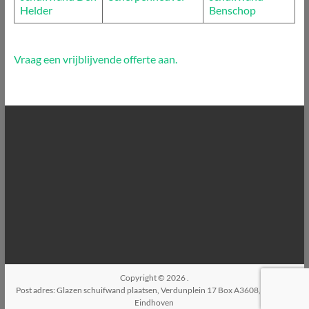
Helder
Benschop
Vraag een vrijblijvende offerte aan.
Copyright © 2026
.
Post adres: Glazen schuifwand plaatsen, Verdunplein 17 Box A3608, 5627SZ,
Eindhoven