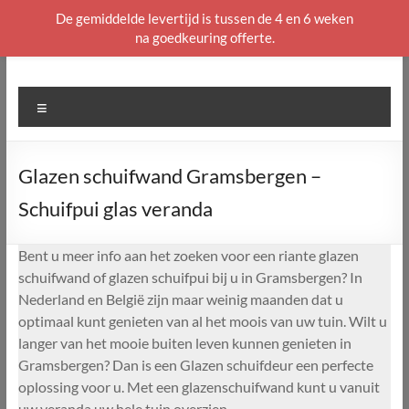
De gemiddelde levertijd is tussen de 4 en 6 weken
na goedkeuring offerte.
Ga
naar
de
Menu
inhoud
Glazen schuifwand Gramsbergen –
Schuifpui glas veranda
Bent u meer info aan het zoeken voor een riante glazen
schuifwand of glazen schuifpui bij u in Gramsbergen? In
Nederland en België zijn maar weinig maanden dat u
optimaal kunt genieten van al het moois van uw tuin. Wilt u
langer van het mooie buiten leven kunnen genieten in
Gramsbergen? Dan is een Glazen schuifdeur een perfecte
oplossing voor u. Met een glazenschuifwand kunt u vanuit
uw veranda uw hele tuin overzien.