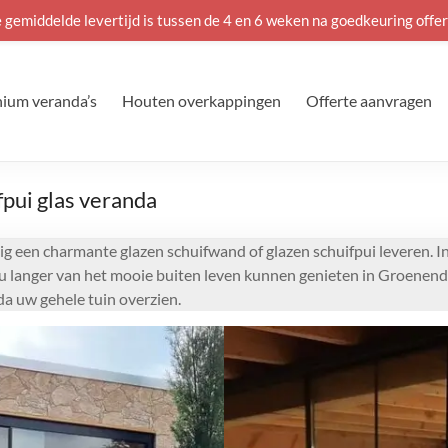
 gemiddelde levertijd is tussen de 4 en 6 weken na goedkeuring offer
ium veranda’s
Houten overkappingen
Offerte aanvragen
pui glas veranda
g een charmante glazen schuifwand of glazen schuifpui leveren. I
t u langer van het mooie buiten leven kunnen genieten in Groenend
a uw gehele tuin overzien.