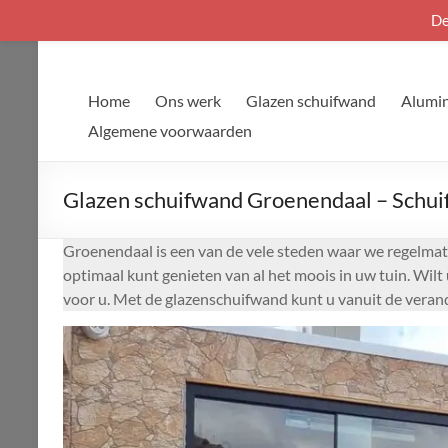
De
Ga
naar
de
Home
Ons werk
Glazen schuifwand
Alumin
inhoud
Algemene voorwaarden
Glazen schuifwand Groenendaal – Schuif
Groenendaal is een van de vele steden waar we regelmati
optimaal kunt genieten van al het moois in uw tuin. Wil
voor u. Met de glazenschuifwand kunt u vanuit de verand