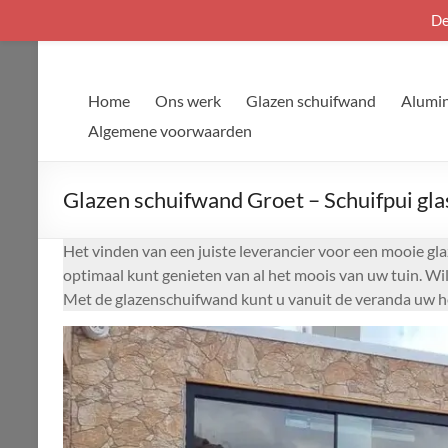
De
Ga
naar
de
Home
Ons werk
Glazen schuifwand
Alumin
inhoud
Algemene voorwaarden
Glazen schuifwand Groet – Schuifpui gl
Het vinden van een juiste leverancier voor een mooie gla
optimaal kunt genieten van al het moois van uw tuin. Wi
Met de glazenschuifwand kunt u vanuit de veranda uw he