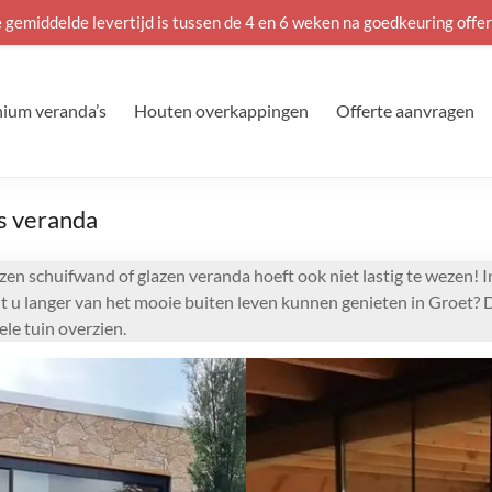
 gemiddelde levertijd is tussen de 4 en 6 weken na goedkeuring offer
ium veranda’s
Houten overkappingen
Offerte aanvragen
as veranda
zen schuifwand of glazen veranda hoeft ook niet lastig te wezen! I
lt u langer van het mooie buiten leven kunnen genieten in Groet? D
le tuin overzien.