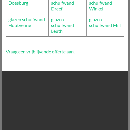
Doesburg
schuifwand
schuifwand
Dreef
Winkel
glazen schuifwand
glazen
glazen
Houtvenne
schuifwand
schuifwand Mill
Leuth
Vraag een vrijblijvende offerte aan.