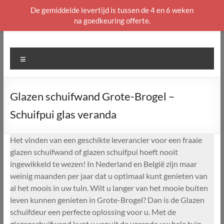
De gemiddelde levertijd is tussen de 4 en 6 weken
na goedkeuring offerte.
Ga
naar
de
Menu
inhoud
Glazen schuifwand Grote-Brogel –
Schuifpui glas veranda
Het vinden van een geschikte leverancier voor een fraaie
glazen schuifwand of glazen schuifpui hoeft nooit
ingewikkeld te wezen! In Nederland en België zijn maar
weinig maanden per jaar dat u optimaal kunt genieten van
al het moois in uw tuin. Wilt u langer van het mooie buiten
leven kunnen genieten in Grote-Brogel? Dan is de Glazen
schuifdeur een perfecte oplossing voor u. Met de
glazenschuifwand kunt u vanuit de veranda uw hele tuin