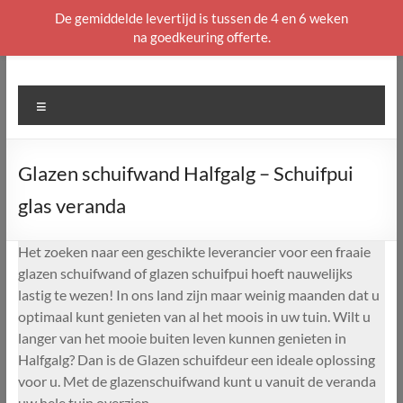
De gemiddelde levertijd is tussen de 4 en 6 weken
na goedkeuring offerte.
Ga
naar
de
Menu
inhoud
Glazen schuifwand Halfgalg – Schuifpui
glas veranda
Het zoeken naar een geschikte leverancier voor een fraaie
glazen schuifwand of glazen schuifpui hoeft nauwelijks
lastig te wezen! In ons land zijn maar weinig maanden dat u
optimaal kunt genieten van al het moois in uw tuin. Wilt u
langer van het mooie buiten leven kunnen genieten in
Halfgalg? Dan is de Glazen schuifdeur een ideale oplossing
voor u. Met de glazenschuifwand kunt u vanuit de veranda
uw hele tuin overzien.