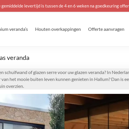
 gemiddelde levertijd is tussen de 4 en 6 weken na goedkeuring offer
ium veranda’s
Houten overkappingen
Offerte aanvragen
las veranda
en schuifwand of glazen serre voor uw glazen veranda? In Nederla
er van het mooie buiten leven kunnen genieten in Hallum? Dan is e
in overzien.