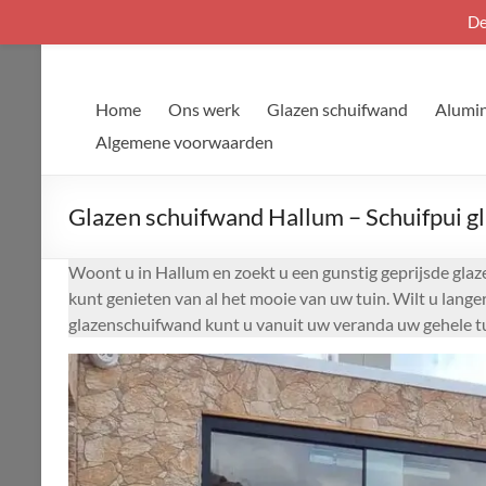
De
Ga
naar
de
Home
Ons werk
Glazen schuifwand
Alumin
inhoud
Algemene voorwaarden
Glazen schuifwand Hallum – Schuifpui g
Woont u in Hallum en zoekt u een gunstig geprijsde glaz
kunt genieten van al het mooie van uw tuin. Wilt u lang
glazenschuifwand kunt u vanuit uw veranda uw gehele tu