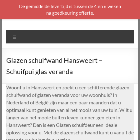
De gemiddelde levertijd is tussen de 4 en 6 weken
na goedkeuring offerte.
Ga
naar
de
Menu
inhoud
Glazen schuifwand Hansweert –
Schuifpui glas veranda
Woont u in Hansweert en zoekt u een schitterende glazen
schuifwand of glazen veranda voor uw woonhuis? In
Nederland of België zijn maar een paar maanden dat u
optimaal kunt genieten van al het moois van uw tuin. Wilt u
langer van het mooie buiten leven kunnen genieten in
Hansweert? Dan is een Glazen schuifdeur een ideale
oplossing voor u. Met de glazenschuifwand kunt u vanuit de
veranda uw hele tuin overzien.