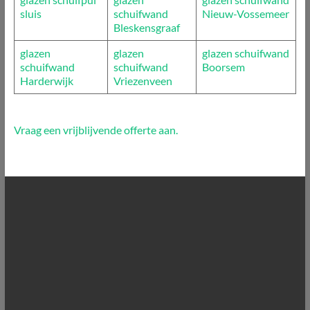
sluis
schuifwand
Nieuw-Vossemeer
Bleskensgraaf
glazen
glazen
glazen schuifwand
schuifwand
schuifwand
Boorsem
Harderwijk
Vriezenveen
Vraag een vrijblijvende offerte aan.