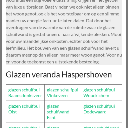
van luxe uitbreiden. Baat vinden we ook niet alleen binnen
het woon genot, ook is het voorstelbaar om op een slimme
manier uw energie factuur te laten dalen. Dat door het
overdragen van de warmte van de ruimte waar de glazen
schuifwand is gestationeerd naar afwijkende plekken. Mooi
voor uw maandelijkse onkosten, echter ook voor het
leefmilieu. Het bouwen van een glazen schuifwand levert u
daarom meer op dan alleen maar meer woon genot. Voor nu
en voor de toekomst een uitstekende besteding.
Glazen veranda Haspershoven
glazen schuifpui
glazen schuifpui
glazen schuifpui
Raamsdonksveer
Vinkeveen
Woudrichem
glazen schuifpui
glazen
glazen schuifpui
Olst
schuifwand
Dodewaard
Echt
glazen schuifpui
glazen
glazen schuifwand