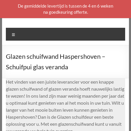
De gemiddelde levertijd is tussen de 4 en 6 weken
na goedkeuring offerte.
Ga
naar
de
Menu
inhoud
Glazen schuifwand Haspershoven –
Schuifpui glas veranda
Het vinden van een juiste leverancier voor een knappe
glazen schuifwand of glazen veranda hoeft nauwelijks lastig
te wezen! In ons land zijn maar weinig maanden per jaar dat
u optimaal kunt genieten van al het moois in uw tuin. Wilt u
langer van het mooie buiten leven kunnen genieten in
Haspershoven? Dan is de Glazen schuifdeur een beste
oplossing voor u. Met een glazenschuifwand kunt u vanuit
uw veranda uw hele tuin overzien.