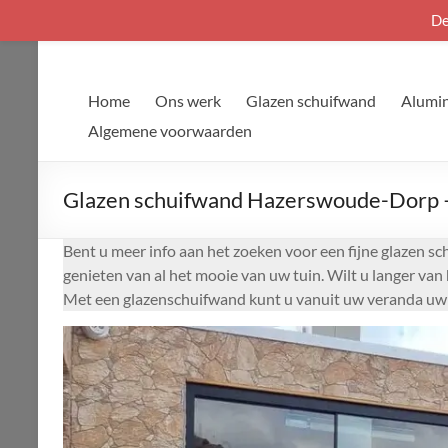
De
Ga
naar
de
Home
Ons werk
Glazen schuifwand
Alumin
inhoud
Algemene voorwaarden
Glazen schuifwand Hazerswoude-Dorp – 
Bent u meer info aan het zoeken voor een fijne glazen s
genieten van al het mooie van uw tuin. Wilt u langer va
Met een glazenschuifwand kunt u vanuit uw veranda uw 