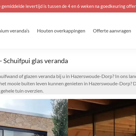
 gemiddelde levertijd is tussen de 4 en 6 weken na goedkeuring offer
ium veranda’s
Houten overkappingen
Offerte aanvragen
Schuifpui glas veranda
chuifwand of glazen veranda bij u in Hazerswoude-Dorp? In ons la
n het mooie buiten leven kunnen genieten in Hazerswoude-Dorp? Da
gehele tuin overzien.