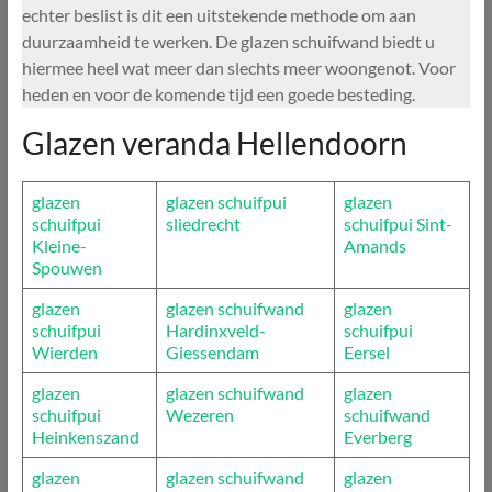
echter beslist is dit een uitstekende methode om aan
duurzaamheid te werken. De glazen schuifwand biedt u
hiermee heel wat meer dan slechts meer woongenot. Voor
heden en voor de komende tijd een goede besteding.
Glazen veranda Hellendoorn
glazen
glazen schuifpui
glazen
schuifpui
sliedrecht
schuifpui Sint-
Kleine-
Amands
Spouwen
glazen
glazen schuifwand
glazen
schuifpui
Hardinxveld-
schuifpui
Wierden
Giessendam
Eersel
glazen
glazen schuifwand
glazen
schuifpui
Wezeren
schuifwand
Heinkenszand
Everberg
glazen
glazen schuifwand
glazen