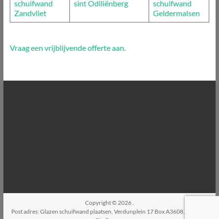
schuifwand
sint Odiliënberg
schuifwand
Zandvliet
Geldermalsen
Vraag een vrijblijvende offerte aan.
Copyright © 2026
.
Post adres: Glazen schuifwand plaatsen, Verdunplein 17 Box A3608, 5627SZ,