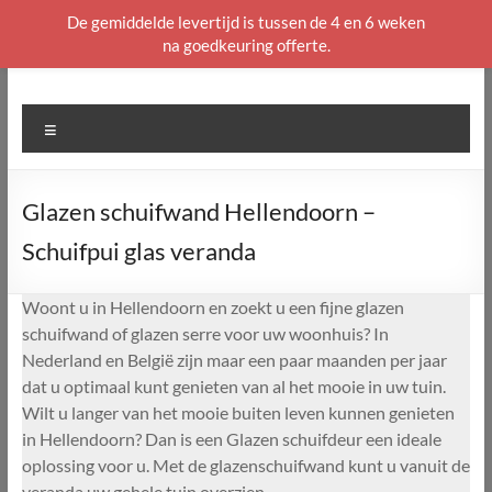
De gemiddelde levertijd is tussen de 4 en 6 weken
na goedkeuring offerte.
Ga
naar
de
Menu
inhoud
Glazen schuifwand Hellendoorn –
Schuifpui glas veranda
Woont u in Hellendoorn en zoekt u een fijne glazen
schuifwand of glazen serre voor uw woonhuis? In
Nederland en België zijn maar een paar maanden per jaar
dat u optimaal kunt genieten van al het mooie in uw tuin.
Wilt u langer van het mooie buiten leven kunnen genieten
in Hellendoorn? Dan is een Glazen schuifdeur een ideale
oplossing voor u. Met de glazenschuifwand kunt u vanuit de
veranda uw gehele tuin overzien.