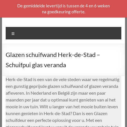
De gemiddelde levertijd is tussen de 4 en 6 weken
na goedkeuring offerte.
Ga
naar
de
Menu
inhoud
Glazen schuifwand Herk-de-Stad –
Schuifpui glas veranda
Herk-de-Stad is een van de vele steden waar we regelmatig
een gunstig geprijsde glazen schuifwand of glazen veranda
afleveren. In Nederland en België zijn maar een paar
maanden per jaar dat u optimaal kunt genieten van al het
mooie in uw tuin. Wilt u langer van het mooie buiten leven
kunnen genieten in Herk-de-Stad? Dan is een Glazen
schuifdeur een perfecte oplossing voor u. Met een
glazenschuifwand kunt u vanuit de veranda uw gehele tuin