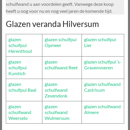
schuifwand u aan voordelen geeft. Vanwege deze koop
heeft u oog voor nu en nog veel jaren de komende tijd.
Glazen veranda Hilversum
glazen
glazen schuifpui
glazen schuifpui
schuifpui
Opmeer
Lier
Herenthout
glazen
glazen
glazen schuifpui ‘s-
schuifpui
schuifwand Reet
Gravenvoeren
Kumtich
glazen
glazen
glazen schuifwand
schuifpui Baal
schuifwand
Castricum
Zevendonk
glazen
glazen
glazen schuifwand
schuifwand
schuifwand
Almere
Weerselo
Wulmersum