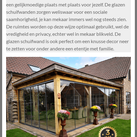
een gelijkmoedige plaats met plaats voor jezelf. De glazen
schuifwanden zorgen weliswaar voor een sociale
saamhorigheid, je kan mekaar immers wel nog steeds zien.
De ruimtes worden op deze wijze optimaal gebruikt, wel de
vredigheid en privacy, echter wel in mekaar blikveld. De
glazen schuifwand is ook perfect om een knusse decor neer
te zetten voor onder andere een etentje met familie.