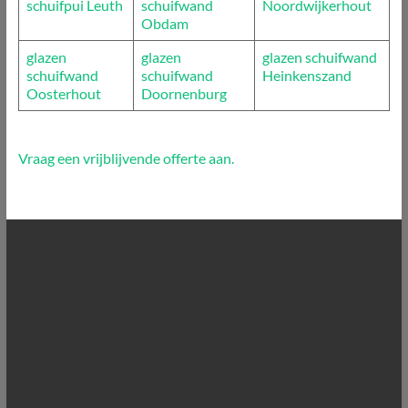
schuifpui Leuth
schuifwand
Noordwijkerhout
Obdam
glazen
glazen
glazen schuifwand
schuifwand
schuifwand
Heinkenszand
Oosterhout
Doornenburg
Vraag een vrijblijvende offerte aan.