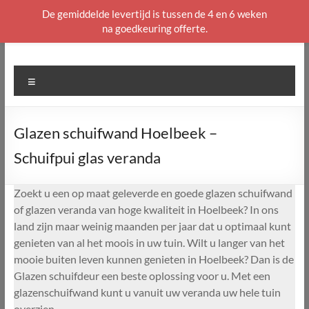
De gemiddelde levertijd is tussen de 4 en 6 weken
na goedkeuring offerte.
Ga
naar
de
Menu
inhoud
Glazen schuifwand Hoelbeek –
Schuifpui glas veranda
Zoekt u een op maat geleverde en goede glazen schuifwand
of glazen veranda van hoge kwaliteit in Hoelbeek? In ons
land zijn maar weinig maanden per jaar dat u optimaal kunt
genieten van al het moois in uw tuin. Wilt u langer van het
mooie buiten leven kunnen genieten in Hoelbeek? Dan is de
Glazen schuifdeur een beste oplossing voor u. Met een
glazenschuifwand kunt u vanuit uw veranda uw hele tuin
overzien.