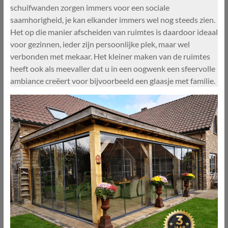
schuifwanden zorgen immers voor een sociale
saamhorigheid, je kan elkander immers wel nog steeds zien.
Het op die manier afscheiden van ruimtes is daardoor ideaal
voor gezinnen, ieder zijn persoonlijke plek, maar wel
verbonden met mekaar. Het kleiner maken van de ruimtes
heeft ook als meevaller dat u in een oogwenk een sfeervolle
ambiance creëert voor bijvoorbeeld een glaasje met familie.