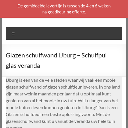
De gemiddelde levertijd is tussen de 4 en 6 weken
na goedkeuring offerte.
Ga
naar
de
Menu
inhoud
Glazen schuifwand IJburg – Schuifpui
glas veranda
IJburg is een van de vele steden waar wij vaak een mooie
glazen schuifwand of glazen schuifdeur leveren. In ons land
zijn maar weinig maanden per jaar dat u optimaal kunt
genieten van al het mooie in uw tuin. Wilt u langer van het
mooie buiten leven kunnen genieten in IJburg? Dan is een
Glazen schuifdeur een beste oplossing voor u. Met de
glazenschuifwand kunt u vanuit de veranda uw hele tuin
overzien.