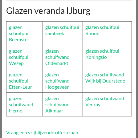
Glazen veranda IJburg
glazen
glazen schuifpui
glazen schuifpui
schuifpui
sambeek
Rhoon
Beemster
glazen
glazen
glazen schuifpui
schuifpui
schuifwand
Koningslo
Wezep
Oldemarkt
glazen
glazen
glazen schuifwand
schuifpui
schuifwand
Wijk bij Duurstede
Etten-Leur
Hoogeveen
glazen
glazen
glazen schuifwand
schuifwand
schuifwand
Venray
Herne
Alkmaar
Vraag een vrijblijvende offerte aan.