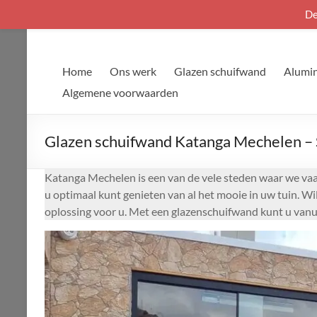
De
Ga
naar
de
Home
Ons werk
Glazen schuifwand
Alumin
inhoud
Algemene voorwaarden
Glazen schuifwand Katanga Mechelen – S
Katanga Mechelen is een van de vele steden waar we vaak
u optimaal kunt genieten van al het mooie in uw tuin. W
oplossing voor u. Met een glazenschuifwand kunt u vanu