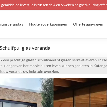
 gemiddelde levertijd is tussen de 4 en 6 weken na goedkeuring offer
ium veranda’s
Houten overkappingen
Offerte aanvragen
chuifpui glas veranda
 een prachtige glazen schuifwand of glazen serre afleveren. In Ne
ilt u langer van het mooie buiten leven kunnen genieten in Katang
it uw veranda uw hele tuin overzien.