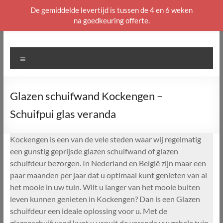
De gemiddelde levertijd is tussen de 4 en 6 weken
na goedkeuring offerte.
Ga
naar
de
Menu
inhoud
Glazen schuifwand Kockengen –
Schuifpui glas veranda
Kockengen is een van de vele steden waar wij regelmatig
een gunstig geprijsde glazen schuifwand of glazen
schuifdeur bezorgen. In Nederland en België zijn maar een
paar maanden per jaar dat u optimaal kunt genieten van al
het mooie in uw tuin. Wilt u langer van het mooie buiten
leven kunnen genieten in Kockengen? Dan is een Glazen
schuifdeur een ideale oplossing voor u. Met de
glazenschuifwand kunt u vanuit de veranda uw gehele tuin