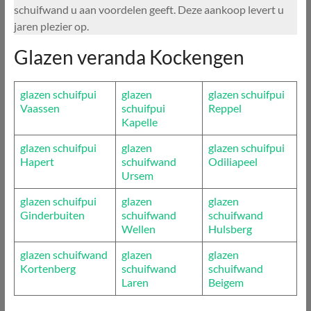
schuifwand u aan voordelen geeft. Deze aankoop levert u
jaren plezier op.
Glazen veranda Kockengen
glazen schuifpui
glazen
glazen schuifpui
Vaassen
schuifpui
Reppel
Kapelle
glazen schuifpui
glazen
glazen schuifpui
Hapert
schuifwand
Odiliapeel
Ursem
glazen schuifpui
glazen
glazen
Ginderbuiten
schuifwand
schuifwand
Wellen
Hulsberg
glazen schuifwand
glazen
glazen
Kortenberg
schuifwand
schuifwand
Laren
Beigem