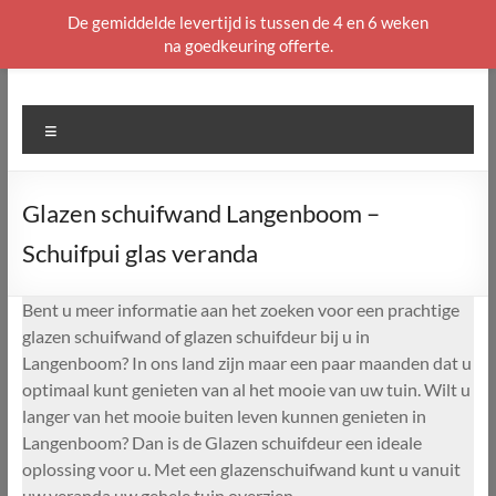
De gemiddelde levertijd is tussen de 4 en 6 weken
na goedkeuring offerte.
Ga
naar
de
Menu
inhoud
Glazen schuifwand Langenboom –
Schuifpui glas veranda
Bent u meer informatie aan het zoeken voor een prachtige
glazen schuifwand of glazen schuifdeur bij u in
Langenboom? In ons land zijn maar een paar maanden dat u
optimaal kunt genieten van al het mooie van uw tuin. Wilt u
langer van het mooie buiten leven kunnen genieten in
Langenboom? Dan is de Glazen schuifdeur een ideale
oplossing voor u. Met een glazenschuifwand kunt u vanuit
uw veranda uw gehele tuin overzien.