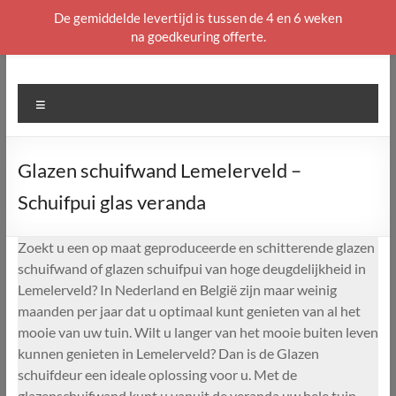
De gemiddelde levertijd is tussen de 4 en 6 weken
na goedkeuring offerte.
Ga
naar
de
Menu
inhoud
Glazen schuifwand Lemelerveld –
Schuifpui glas veranda
Zoekt u een op maat geproduceerde en schitterende glazen
schuifwand of glazen schuifpui van hoge deugdelijkheid in
Lemelerveld? In Nederland en België zijn maar weinig
maanden per jaar dat u optimaal kunt genieten van al het
mooie van uw tuin. Wilt u langer van het mooie buiten leven
kunnen genieten in Lemelerveld? Dan is de Glazen
schuifdeur een ideale oplossing voor u. Met de
glazenschuifwand kunt u vanuit de veranda uw hele tuin