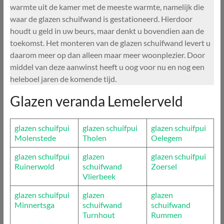
warmte uit de kamer met de meeste warmte, namelijk die
waar de glazen schuifwand is gestationeerd. Hierdoor
houdt u geld in uw beurs, maar denkt u bovendien aan de
toekomst. Het monteren van de glazen schuifwand levert u
daarom meer op dan alleen maar meer woonplezier. Door
middel van deze aanwinst heeft u oog voor nu en nog een
heleboel jaren de komende tijd.
Glazen veranda Lemelerveld
glazen schuifpui
glazen schuifpui
glazen schuifpui
Molenstede
Tholen
Oelegem
glazen schuifpui
glazen
glazen schuifpui
Ruinerwold
schuifwand
Zoersel
Vlierbeek
glazen schuifpui
glazen
glazen
Minnertsga
schuifwand
schuifwand
Turnhout
Rummen