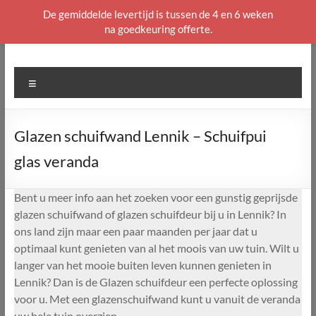
De gemiddelde levertijd is tussen de 4 en 6 weken
na goedkeuring offerte.
Ga
naar
de
Menu
inhoud
Glazen schuifwand Lennik – Schuifpui
glas veranda
Bent u meer info aan het zoeken voor een gunstig geprijsde
glazen schuifwand of glazen schuifdeur bij u in Lennik? In
ons land zijn maar een paar maanden per jaar dat u
optimaal kunt genieten van al het moois van uw tuin. Wilt u
langer van het mooie buiten leven kunnen genieten in
Lennik? Dan is de Glazen schuifdeur een perfecte oplossing
voor u. Met een glazenschuifwand kunt u vanuit de veranda
uw hele tuin overzien.