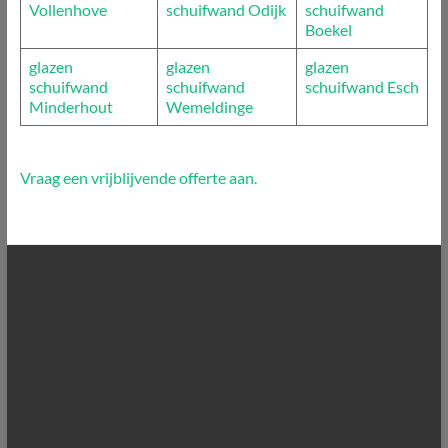
Vollenhove
schuifwand Odijk
schuifwand
Boekel
glazen
glazen
glazen
schuifwand
schuifwand
schuifwand Esch
Minderhout
Wemeldinge
Vraag een vrijblijvende offerte aan.