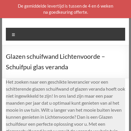
De gemiddelde levertijd is tussen de 4 en 6 weken
na goedkeuring offerte.
Ga
naar
de
Menu
inhoud
Glazen schuifwand Lichtenvoorde –
Schuifpui glas veranda
Het zoeken naar een geschikte leverancier voor een
schitterende glazen schuifwand of glazen veranda hoeft ook
niet ingewikkeld te zijn! In ons land zijn maar een paar
maanden per jaar dat u optimaal kunt genieten van al het
mooie in uw tuin. Wilt u langer van het mooie buiten leven
kunnen genieten in Lichtenvoorde? Dan is een Glazen
schuifdeur een perfecte oplossing voor u. Met een
glazenschuifwand kunt u vanuit de veranda uw hele tuin