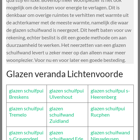
mogelijk om de kosten voor energie te verlagen. Dit is
denkbaar om overige ruimtes te verhitten met warmte uit
de achterkamer met de meeste warmte, namelijk die waar
de glazen schuifwand is neergezet. Dit heeft baten voor uw
rekening, echter beslist is dit een goede methode om aan
duurzaamheid te werken. Het neerzetten van een glazen
schuifwand levert u zeker meer op dan alleen maar meer
woonplezier. Voor nu en voor later een goede besteding.
Glazen veranda Lichtenvoorde
glazen schuifpui
glazen schuifpui
glazen schuifpui s-
Breskens
Ulvenhout
Heerenberg
glazen schuifpui
glazen
glazen schuifpui
Tremelo
schuifwand
Rucphen
Zuidland
glazen schuifpui
glazen
glazen schuifwand
s-Gravendeel
schuifwand Ede
Nieuwleusen