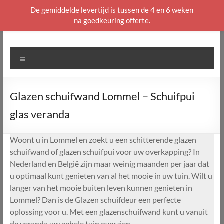
De gemiddelde levertijd is tussen de 4 en 6 weken
na goedkeuring offerte.
Ga
naar
de
Menu
inhoud
Glazen schuifwand Lommel – Schuifpui
glas veranda
Woont u in Lommel en zoekt u een schitterende glazen
schuifwand of glazen schuifpui voor uw overkapping? In
Nederland en België zijn maar weinig maanden per jaar dat
u optimaal kunt genieten van al het mooie in uw tuin. Wilt u
langer van het mooie buiten leven kunnen genieten in
Lommel? Dan is de Glazen schuifdeur een perfecte
oplossing voor u. Met een glazenschuifwand kunt u vanuit
de veranda uw gehele tuin overzien.