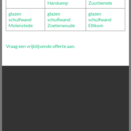
Harskamp
Zuurbemde
glazen
glazen
glazen
schuifwand
schuifwand
schuifwand
Molenstede
Zoeterwoude
Ellikom
Vraag een vrijblijvende offerte aan.