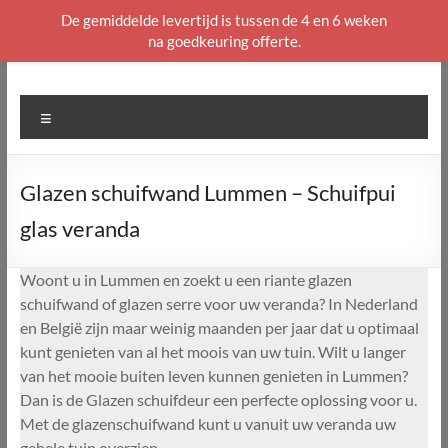
De gemiddelde levertijd is tussen de 4 en 6 weken
na goedkeuring offerte.
Ga
naar
de
Menu
inhoud
Glazen schuifwand Lummen – Schuifpui
glas veranda
Woont u in Lummen en zoekt u een riante glazen
schuifwand of glazen serre voor uw veranda? In Nederland
en België zijn maar weinig maanden per jaar dat u optimaal
kunt genieten van al het moois van uw tuin. Wilt u langer
van het mooie buiten leven kunnen genieten in Lummen?
Dan is de Glazen schuifdeur een perfecte oplossing voor u.
Met de glazenschuifwand kunt u vanuit uw veranda uw
gehele tuin overzien.