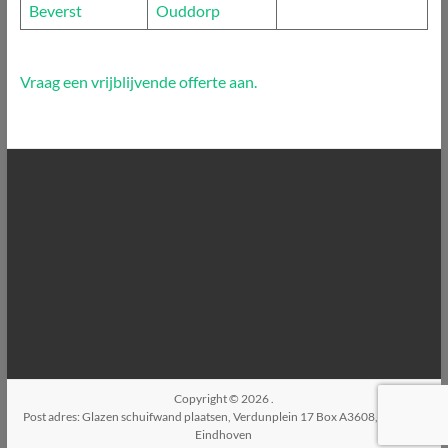
Beverst
Ouddorp
Vraag een vrijblijvende offerte aan.
Copyright © 2026
.
Post adres: Glazen schuifwand plaatsen, Verdunplein 17 Box A3608, 5627SZ,
Eindhoven