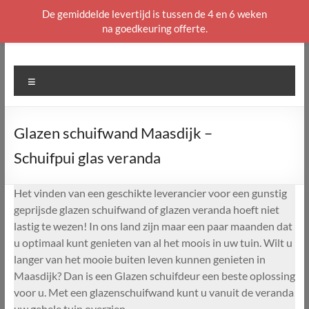
De gemiddelde levertijd is tussen de 4 en 6 weken
na goedkeuring offerte.
Ga
naar
de
Menu
inhoud
Glazen schuifwand Maasdijk –
Schuifpui glas veranda
Het vinden van een geschikte leverancier voor een gunstig
geprijsde glazen schuifwand of glazen veranda hoeft niet
lastig te wezen! In ons land zijn maar een paar maanden dat
u optimaal kunt genieten van al het moois in uw tuin. Wilt u
langer van het mooie buiten leven kunnen genieten in
Maasdijk? Dan is een Glazen schuifdeur een beste oplossing
voor u. Met een glazenschuifwand kunt u vanuit de veranda
uw gehele tuin overzien.