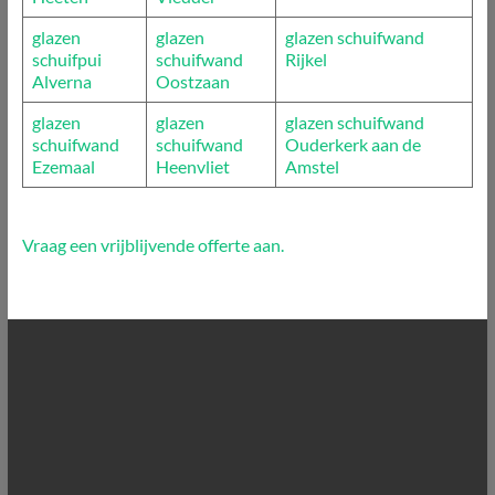
glazen
glazen
glazen schuifwand
schuifpui
schuifwand
Rijkel
Alverna
Oostzaan
glazen
glazen
glazen schuifwand
schuifwand
schuifwand
Ouderkerk aan de
Ezemaal
Heenvliet
Amstel
Vraag een vrijblijvende offerte aan.