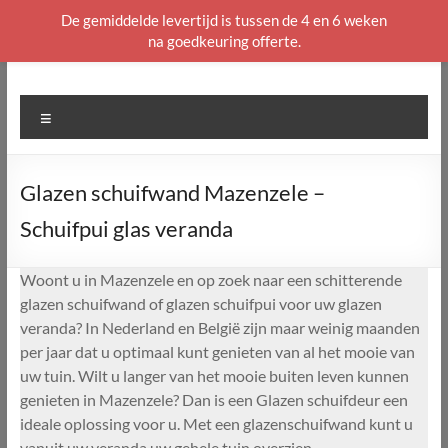
De gemiddelde levertijd is tussen de 4 en 6 weken
na goedkeuring offerte.
Ga
naar
de
Menu
inhoud
Glazen schuifwand Mazenzele –
Schuifpui glas veranda
Woont u in Mazenzele en op zoek naar een schitterende
glazen schuifwand of glazen schuifpui voor uw glazen
veranda? In Nederland en België zijn maar weinig maanden
per jaar dat u optimaal kunt genieten van al het mooie van
uw tuin. Wilt u langer van het mooie buiten leven kunnen
genieten in Mazenzele? Dan is een Glazen schuifdeur een
ideale oplossing voor u. Met een glazenschuifwand kunt u
vanuit uw veranda uw gehele tuin overzien.