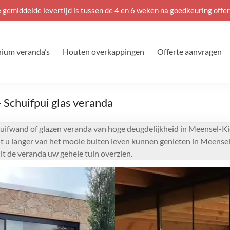
 gemiddelde levertijd is tussen de 4 en 6 weken na goedkeuring offer
ium veranda’s
Houten overkappingen
Offerte aanvragen
Schuifpui glas veranda
uifwand of glazen veranda van hoge deugdelijkheid in Meensel-Ki
lt u langer van het mooie buiten leven kunnen genieten in Meense
t de veranda uw gehele tuin overzien.