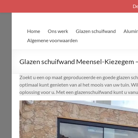
De
Ga
naar
de
Home
Ons werk
Glazen schuifwand
Alumin
inhoud
Algemene voorwaarden
Glazen schuifwand Meensel-Kiezegem – 
Zoekt u een op maat geproduceerde en goede glazen sch
optimaal kunt genieten van al het moois van uw tuin. Wi
oplossing voor u. Met een glazenschuifwand kunt u vanui