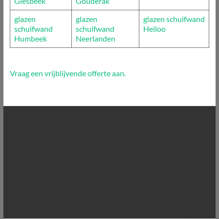
Giesbeek
Gouderak
glazen
glazen
glazen schuifwand
schuifwand
schuifwand
Heiloo
Humbeek
Neerlanden
Vraag een vrijblijvende offerte aan.