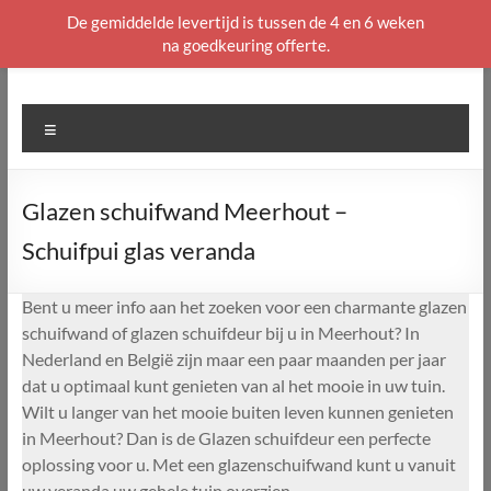
De gemiddelde levertijd is tussen de 4 en 6 weken
na goedkeuring offerte.
Ga
naar
de
Menu
inhoud
Glazen schuifwand Meerhout –
Schuifpui glas veranda
Bent u meer info aan het zoeken voor een charmante glazen
schuifwand of glazen schuifdeur bij u in Meerhout? In
Nederland en België zijn maar een paar maanden per jaar
dat u optimaal kunt genieten van al het mooie in uw tuin.
Wilt u langer van het mooie buiten leven kunnen genieten
in Meerhout? Dan is de Glazen schuifdeur een perfecte
oplossing voor u. Met een glazenschuifwand kunt u vanuit
uw veranda uw gehele tuin overzien.