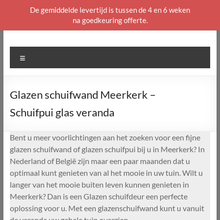
De gemiddelde levertijd is tussen de 4 en 6 weken
na goedkeuring offerte.
Ga
naar
de
Menu
inhoud
Glazen schuifwand Meerkerk –
Schuifpui glas veranda
Bent u meer voorlichtingen aan het zoeken voor een fijne
glazen schuifwand of glazen schuifpui bij u in Meerkerk? In
Nederland of België zijn maar een paar maanden dat u
optimaal kunt genieten van al het mooie in uw tuin. Wilt u
langer van het mooie buiten leven kunnen genieten in
Meerkerk? Dan is een Glazen schuifdeur een perfecte
oplossing voor u. Met een glazenschuifwand kunt u vanuit
de veranda uw gehele tuin overzien.