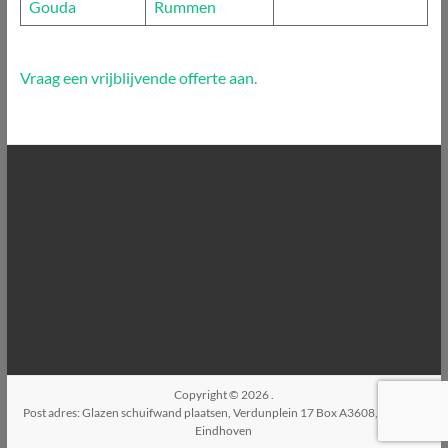
Gouda
Rummen
Vraag een vrijblijvende offerte aan.
Copyright © 2026
.
Post adres: Glazen schuifwand plaatsen, Verdunplein 17 Box A3608, 5627SZ,
Eindhoven