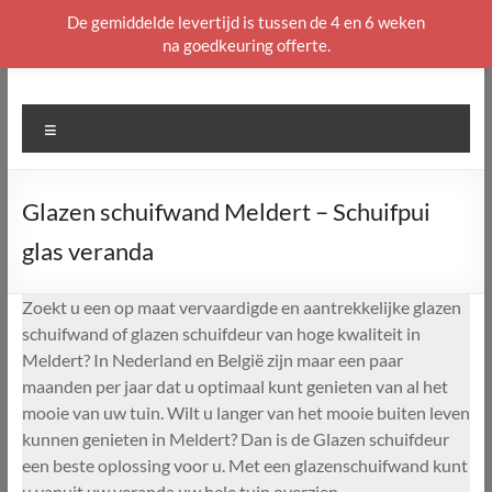
De gemiddelde levertijd is tussen de 4 en 6 weken
na goedkeuring offerte.
Ga
naar
de
Menu
inhoud
Glazen schuifwand Meldert – Schuifpui
glas veranda
Zoekt u een op maat vervaardigde en aantrekkelijke glazen
schuifwand of glazen schuifdeur van hoge kwaliteit in
Meldert? In Nederland en België zijn maar een paar
maanden per jaar dat u optimaal kunt genieten van al het
mooie van uw tuin. Wilt u langer van het mooie buiten leven
kunnen genieten in Meldert? Dan is de Glazen schuifdeur
een beste oplossing voor u. Met een glazenschuifwand kunt
u vanuit uw veranda uw hele tuin overzien.