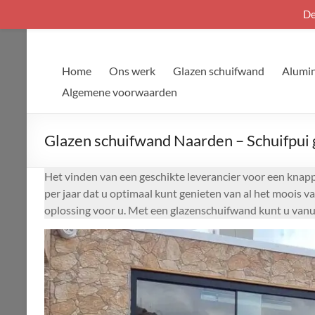
De
Ga
naar
de
Home
Ons werk
Glazen schuifwand
Alumin
inhoud
Algemene voorwaarden
Glazen schuifwand Naarden – Schuifpui 
Het vinden van een geschikte leverancier voor een knapp
per jaar dat u optimaal kunt genieten van al het moois 
oplossing voor u. Met een glazenschuifwand kunt u vanui