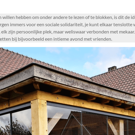
illen hebben om onder andere te lezen of te blokken, is dit de id
rgen immers voor een sociale solidariteit, je kunt elkaar tenslot
, elk zijn persoonlijke plek, maar weliswaar verbonden met mekaa
zetten bij bijvoorbeeld een intieme avond met vrienden.