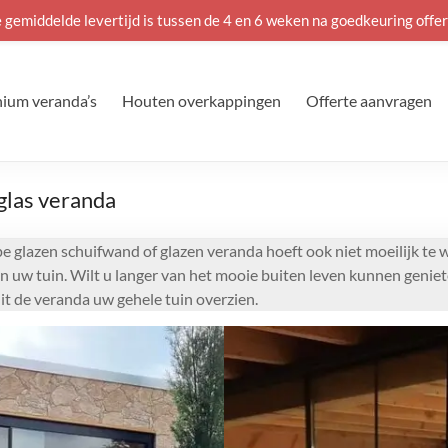
 gemiddelde levertijd is tussen de 4 en 6 weken na goedkeuring offer
ium veranda’s
Houten overkappingen
Offerte aanvragen
glas veranda
e glazen schuifwand of glazen veranda hoeft ook niet moeilijk te
van uw tuin. Wilt u langer van het mooie buiten leven kunnen genie
t de veranda uw gehele tuin overzien.