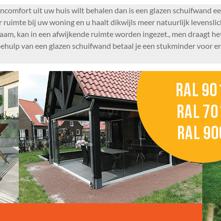
ncomfort uit uw huis wilt behalen dan is een glazen schuifwand ee
er ruimte bij uw woning en u haalt dikwijls meer natuurlijk levensl
aam, kan in een afwijkende ruimte worden ingezet., men draagt he
 behulp van een glazen schuifwand betaal je een stukminder voor e