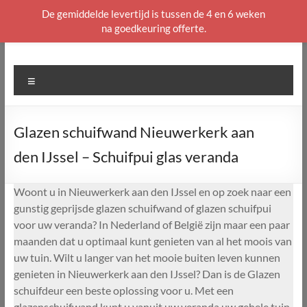
De gemiddelde levertijd is tussen de 4 en 6 weken
na goedkeuring offerte.
Ga
naar
de
Menu
inhoud
Glazen schuifwand Nieuwerkerk aan
den IJssel – Schuifpui glas veranda
Woont u in Nieuwerkerk aan den IJssel en op zoek naar een
gunstig geprijsde glazen schuifwand of glazen schuifpui
voor uw veranda? In Nederland of België zijn maar een paar
maanden dat u optimaal kunt genieten van al het moois van
uw tuin. Wilt u langer van het mooie buiten leven kunnen
genieten in Nieuwerkerk aan den IJssel? Dan is de Glazen
schuifdeur een beste oplossing voor u. Met een
glazenschuifwand kunt u vanuit uw veranda uw gehele tuin