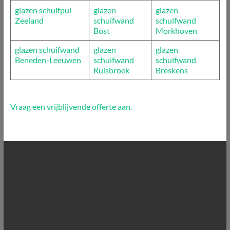
glazen schuifpui
glazen
glazen
Zeeland
schuifwand
schuifwand
Bost
Morkhoven
glazen schuifwand
glazen
glazen
Beneden-Leeuwen
schuifwand
schuifwand
Ruisbroek
Breskens
Vraag een vrijblijvende offerte aan.