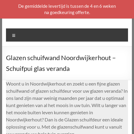
De gemiddelde levertijd is tussen de 4 en 6 weken
na goedkeuring offerte.
Ga
naar
de
Menu
inhoud
Glazen schuifwand Noordwijkerhout –
Schuifpui glas veranda
Woont u in Noordwijkerhout en zoekt u een fijne glazen
schuifwand of glazen schuifdeur voor uw glazen veranda? In
ons land zijn maar weinig maanden per jaar dat u optimaal
kunt genieten van al het moois in uw tuin. Wilt u langer van
het mooie buiten leven kunnen genieten in
Noordwijkerhout? Dan is de Glazen schuifdeur een ideale
oplossing voor u. Met de glazenschuifwand kunt u vanuit
uw veranda uw hele tuin overzien.