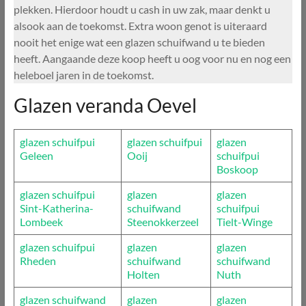
plekken. Hierdoor houdt u cash in uw zak, maar denkt u
alsook aan de toekomst. Extra woon genot is uiteraard
nooit het enige wat een glazen schuifwand u te bieden
heeft. Aangaande deze koop heeft u oog voor nu en nog een
heleboel jaren in de toekomst.
Glazen veranda Oevel
glazen schuifpui
glazen schuifpui
glazen
Geleen
Ooij
schuifpui
Boskoop
glazen schuifpui
glazen
glazen
Sint-Katherina-
schuifwand
schuifpui
Lombeek
Steenokkerzeel
Tielt-Winge
glazen schuifpui
glazen
glazen
Rheden
schuifwand
schuifwand
Holten
Nuth
glazen schuifwand
glazen
glazen