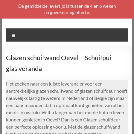
De gemiddelde levertijd is tussen de 4 en 6 weken
na goedkeuring offerte.
Ga
naar
de
Menu
inhoud
Glazen schuifwand Oevel – Schuifpui
glas veranda
Het zoeken naar een juiste leverancier voor een
aantrekkelijke glazen schuifwand of glazen schuifdeur hoeft
nauwelijks lastig te wezen! In Nederland of België zijn maar
een paar maanden dat u optimaal kunt genieten van al het
moois in uw tuin. Wilt u langer van het mooie buiten leven
kunnen genieten in Oevel? Dan is een Glazen schuifdeur
een perfecte oplossing voor u. Met de glazenschuifwand
kunt u vanuit de veranda uw hele tuin overzien.