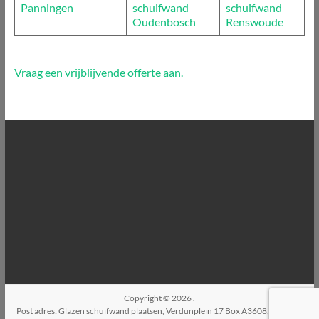
Panningen
schuifwand
schuifwand
Oudenbosch
Renswoude
Vraag een vrijblijvende offerte aan.
Copyright © 2026
.
Post adres: Glazen schuifwand plaatsen, Verdunplein 17 Box A3608, 5627SZ,