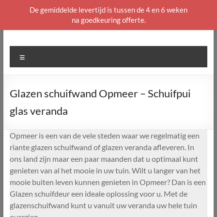
De gemiddelde levertijd is tussen de 4 en 6 weken
na goedkeuring offerte.
Ga
naar
de
Menu
inhoud
Glazen schuifwand Opmeer – Schuifpui
glas veranda
Opmeer is een van de vele steden waar we regelmatig een
riante glazen schuifwand of glazen veranda afleveren. In
ons land zijn maar een paar maanden dat u optimaal kunt
genieten van al het mooie in uw tuin. Wilt u langer van het
mooie buiten leven kunnen genieten in Opmeer? Dan is een
Glazen schuifdeur een ideale oplossing voor u. Met de
glazenschuifwand kunt u vanuit uw veranda uw hele tuin
overzien.