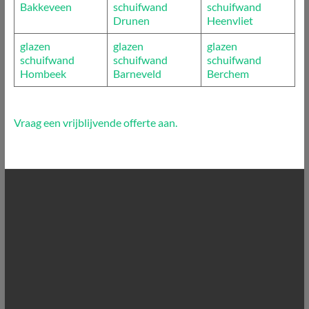
Bakkeveen
schuifwand
schuifwand
Drunen
Heenvliet
glazen
glazen
glazen
schuifwand
schuifwand
schuifwand
Hombeek
Barneveld
Berchem
Vraag een vrijblijvende offerte aan.