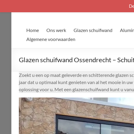
De
Ga
naar
de
Home
Ons werk
Glazen schuifwand
Alumin
inhoud
Algemene voorwaarden
Glazen schuifwand Ossendrecht – Schuif
Zoekt u een op maat geleverde en schitterende glazen s
jaar dat u optimaal kunt genieten van al het mooie in uw
oplossing voor u. Met een glazenschuifwand kunt u vanui