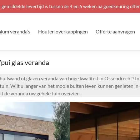
 gemiddelde levertijd is tussen de 4 en 6 weken na goedkeuring offer
ium veranda’s
Houten overkappingen
Offerte aanvragen
pui glas veranda
chuifwand of glazen veranda van hoge kwaliteit in Ossendrecht? I
 tuin. Wilt u langer van het mooie buiten leven kunnen genieten i
t de veranda uw gehele tuin overzien.